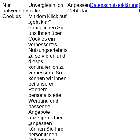
Nur
Unvergleichlich
Anpassen
Datenschutzerklärung
notwendige
lecker
Geht klar
Cookies
Mit dem Klick auf
„geht klar”
ermöglichen Sie
uns Ihnen über
Cookies ein
verbessertes
Nutzungserlebnis
zu servieren und
dieses
kontinuierlich zu
verbessern. So
können wir Ihnen
bei unseren
Partnern
personalisierte
Werbung und
passende
Angebote
anzeigen. Über
„anpassen”
können Sie Ihre
persönlichen