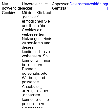
Nur
Unvergleichlich
Anpassen
Datenschutzerklärung
notwendige
lecker
Geht klar
Cookies
Mit dem Klick auf
„geht klar”
ermöglichen Sie
uns Ihnen über
Cookies ein
verbessertes
Nutzungserlebnis
zu servieren und
dieses
kontinuierlich zu
verbessern. So
können wir Ihnen
bei unseren
Partnern
personalisierte
Werbung und
passende
Angebote
anzeigen. Über
„anpassen”
können Sie Ihre
persönlichen