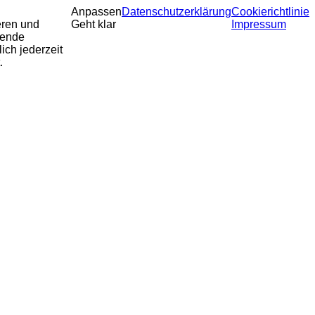
Anpassen
Datenschutzerklärung
Cookierichtlinie
eren und
Geht klar
Impressum
sende
ich jederzeit
.