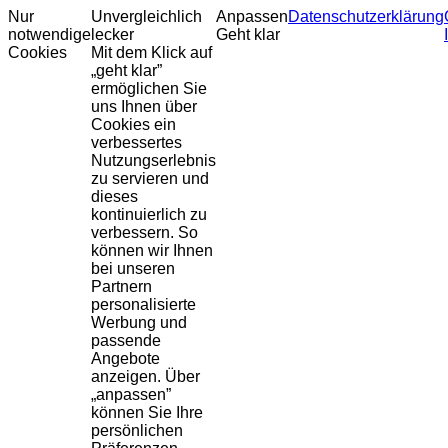
Nur
Unvergleichlich
Anpassen
Datenschutzerklärung
notwendige
lecker
Geht klar
Cookies
Mit dem Klick auf
„geht klar”
ermöglichen Sie
uns Ihnen über
Cookies ein
verbessertes
Nutzungserlebnis
zu servieren und
dieses
kontinuierlich zu
verbessern. So
können wir Ihnen
bei unseren
Partnern
personalisierte
Werbung und
passende
Angebote
anzeigen. Über
„anpassen”
können Sie Ihre
persönlichen