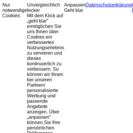
Nur
Unvergleichlich
Anpassen
Datenschutzerklärung
notwendige
lecker
Geht klar
Cookies
Mit dem Klick auf
„geht klar”
ermöglichen Sie
uns Ihnen über
Cookies ein
verbessertes
Nutzungserlebnis
zu servieren und
dieses
kontinuierlich zu
verbessern. So
können wir Ihnen
bei unseren
Partnern
personalisierte
Werbung und
passende
Angebote
anzeigen. Über
„anpassen”
können Sie Ihre
persönlichen