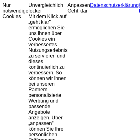
Nur
Unvergleichlich
Anpassen
Datenschutzerklärung
notwendige
lecker
Geht klar
Cookies
Mit dem Klick auf
„geht klar”
ermöglichen Sie
uns Ihnen über
Cookies ein
verbessertes
Nutzungserlebnis
zu servieren und
dieses
kontinuierlich zu
verbessern. So
können wir Ihnen
bei unseren
Partnern
personalisierte
Werbung und
passende
Angebote
anzeigen. Über
„anpassen”
können Sie Ihre
persönlichen