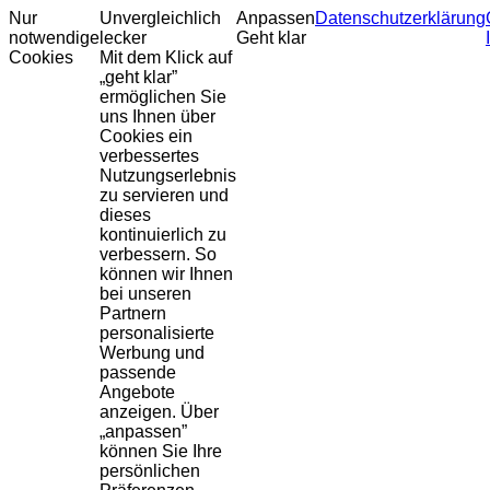
Nur
Unvergleichlich
Anpassen
Datenschutzerklärung
notwendige
lecker
Geht klar
Cookies
Mit dem Klick auf
„geht klar”
ermöglichen Sie
uns Ihnen über
Cookies ein
verbessertes
Nutzungserlebnis
zu servieren und
dieses
kontinuierlich zu
verbessern. So
können wir Ihnen
bei unseren
Partnern
personalisierte
Werbung und
passende
Angebote
anzeigen. Über
„anpassen”
können Sie Ihre
persönlichen