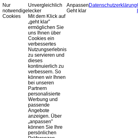
Nur
Unvergleichlich
Anpassen
Datenschutzerklärung
notwendige
lecker
Geht klar
Cookies
Mit dem Klick auf
„geht klar”
ermöglichen Sie
uns Ihnen über
Cookies ein
verbessertes
Nutzungserlebnis
zu servieren und
dieses
kontinuierlich zu
verbessern. So
können wir Ihnen
bei unseren
Partnern
personalisierte
Werbung und
passende
Angebote
anzeigen. Über
„anpassen”
können Sie Ihre
persönlichen