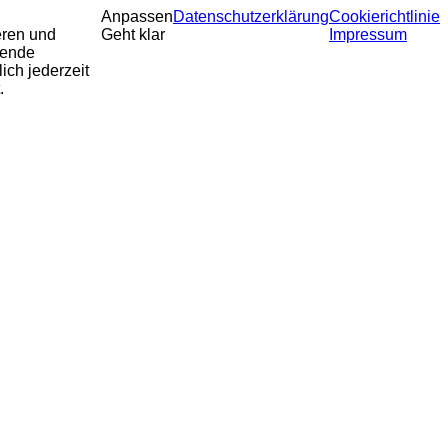
Anpassen
Datenschutzerklärung
Cookierichtlinie
eren und
Geht klar
Impressum
sende
ich jederzeit
.