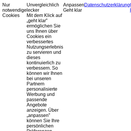
Nur
Unvergleichlich
Anpassen
Datenschutzerklärung
notwendige
lecker
Geht klar
Cookies
Mit dem Klick auf
„geht klar”
ermöglichen Sie
uns Ihnen über
Cookies ein
verbessertes
Nutzungserlebnis
zu servieren und
dieses
kontinuierlich zu
verbessern. So
können wir Ihnen
bei unseren
Partnern
personalisierte
Werbung und
passende
Angebote
anzeigen. Über
„anpassen”
können Sie Ihre
persönlichen