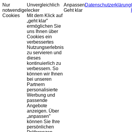
Nur
Unvergleichlich
Anpassen
Datenschutzerklärung
notwendige
lecker
Geht klar
Cookies
Mit dem Klick auf
„geht klar”
ermöglichen Sie
uns Ihnen über
Cookies ein
verbessertes
Nutzungserlebnis
zu servieren und
dieses
kontinuierlich zu
verbessern. So
können wir Ihnen
bei unseren
Partnern
personalisierte
Werbung und
passende
Angebote
anzeigen. Über
„anpassen”
können Sie Ihre
persönlichen