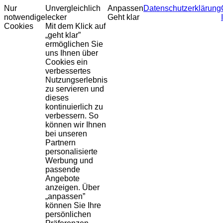
Nur
Unvergleichlich
Anpassen
Datenschutzerklärung
notwendige
lecker
Geht klar
Cookies
Mit dem Klick auf
„geht klar”
ermöglichen Sie
uns Ihnen über
Cookies ein
verbessertes
Nutzungserlebnis
zu servieren und
dieses
kontinuierlich zu
verbessern. So
können wir Ihnen
bei unseren
Partnern
personalisierte
Werbung und
passende
Angebote
anzeigen. Über
„anpassen”
können Sie Ihre
persönlichen