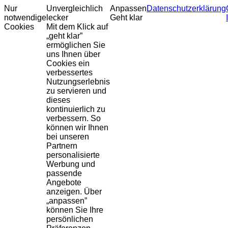
Nur
Unvergleichlich
Anpassen
Datenschutzerklärung
notwendige
lecker
Geht klar
Cookies
Mit dem Klick auf
„geht klar”
ermöglichen Sie
uns Ihnen über
Cookies ein
verbessertes
Nutzungserlebnis
zu servieren und
dieses
kontinuierlich zu
verbessern. So
können wir Ihnen
bei unseren
Partnern
personalisierte
Werbung und
passende
Angebote
anzeigen. Über
„anpassen”
können Sie Ihre
persönlichen