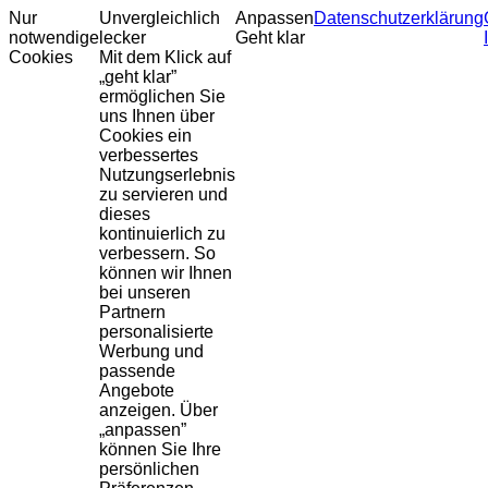
Nur
Unvergleichlich
Anpassen
Datenschutzerklärung
notwendige
lecker
Geht klar
Cookies
Mit dem Klick auf
„geht klar”
ermöglichen Sie
uns Ihnen über
Cookies ein
verbessertes
Nutzungserlebnis
zu servieren und
dieses
kontinuierlich zu
verbessern. So
können wir Ihnen
bei unseren
Partnern
personalisierte
Werbung und
passende
Angebote
anzeigen. Über
„anpassen”
können Sie Ihre
persönlichen