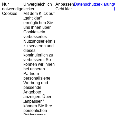
Nur
Unvergleichlich
Anpassen
Datenschutzerklärung
notwendige
lecker
Geht klar
Cookies
Mit dem Klick auf
„geht klar”
ermöglichen Sie
uns Ihnen über
Cookies ein
verbessertes
Nutzungserlebnis
zu servieren und
dieses
kontinuierlich zu
verbessern. So
können wir Ihnen
bei unseren
Partnern
personalisierte
Werbung und
passende
Angebote
anzeigen. Über
„anpassen”
können Sie Ihre
persönlichen