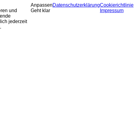
Anpassen
Datenschutzerklärung
Cookierichtlinie
eren und
Geht klar
Impressum
sende
ich jederzeit
.