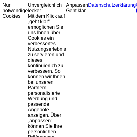
Nur
Unvergleichlich
Anpassen
Datenschutzerklärung
notwendige
lecker
Geht klar
Cookies
Mit dem Klick auf
„geht klar”
ermöglichen Sie
uns Ihnen über
Cookies ein
verbessertes
Nutzungserlebnis
zu servieren und
dieses
kontinuierlich zu
verbessern. So
können wir Ihnen
bei unseren
Partnern
personalisierte
Werbung und
passende
Angebote
anzeigen. Über
„anpassen”
können Sie Ihre
persönlichen