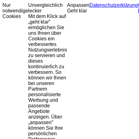
Nur
Unvergleichlich
Anpassen
Datenschutzerklärung
notwendige
lecker
Geht klar
Cookies
Mit dem Klick auf
„geht klar”
ermöglichen Sie
uns Ihnen über
Cookies ein
verbessertes
Nutzungserlebnis
zu servieren und
dieses
kontinuierlich zu
verbessern. So
können wir Ihnen
bei unseren
Partnern
personalisierte
Werbung und
passende
Angebote
anzeigen. Über
„anpassen”
können Sie Ihre
persönlichen