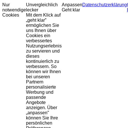
Nur
Unvergleichlich
Anpassen
Datenschutzerklärung
notwendige
lecker
Geht klar
Cookies
Mit dem Klick auf
„geht klar”
ermöglichen Sie
uns Ihnen über
Cookies ein
verbessertes
Nutzungserlebnis
zu servieren und
dieses
kontinuierlich zu
verbessern. So
können wir Ihnen
bei unseren
Partnern
personalisierte
Werbung und
passende
Angebote
anzeigen. Über
„anpassen”
können Sie Ihre
persönlichen