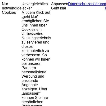
Nur
Unvergleichlich
Anpassen
Datenschutzerklärung
notwendige
lecker
Geht klar
Cookies
Mit dem Klick auf
„geht klar”
ermöglichen Sie
uns Ihnen über
Cookies ein
verbessertes
Nutzungserlebnis
zu servieren und
dieses
kontinuierlich zu
verbessern. So
können wir Ihnen
bei unseren
Partnern
personalisierte
Werbung und
passende
Angebote
anzeigen. Über
„anpassen”
können Sie Ihre
persönlichen