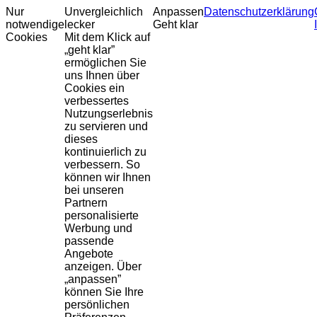
Nur
Unvergleichlich
Anpassen
Datenschutzerklärung
notwendige
lecker
Geht klar
Cookies
Mit dem Klick auf
„geht klar”
ermöglichen Sie
uns Ihnen über
Cookies ein
verbessertes
Nutzungserlebnis
zu servieren und
dieses
kontinuierlich zu
verbessern. So
können wir Ihnen
bei unseren
Partnern
personalisierte
Werbung und
passende
Angebote
anzeigen. Über
„anpassen”
können Sie Ihre
persönlichen