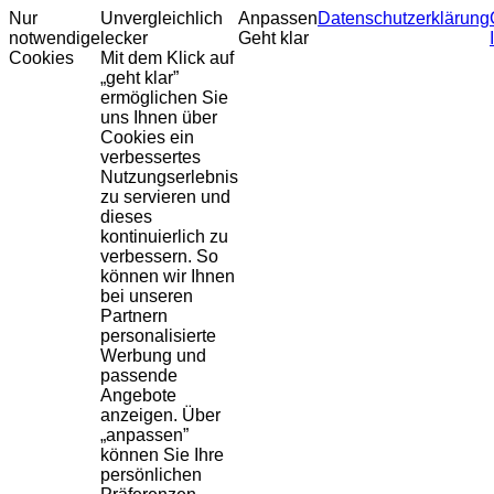
Nur
Unvergleichlich
Anpassen
Datenschutzerklärung
notwendige
lecker
Geht klar
Cookies
Mit dem Klick auf
„geht klar”
ermöglichen Sie
uns Ihnen über
Cookies ein
verbessertes
Nutzungserlebnis
zu servieren und
dieses
kontinuierlich zu
verbessern. So
können wir Ihnen
bei unseren
Partnern
personalisierte
Werbung und
passende
Angebote
anzeigen. Über
„anpassen”
können Sie Ihre
persönlichen