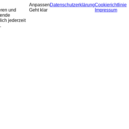
Anpassen
Datenschutzerklärung
Cookierichtlinie
eren und
Geht klar
Impressum
sende
ich jederzeit
.