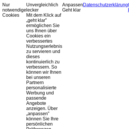
Nur
Unvergleichlich
Anpassen
Datenschutzerklärung
notwendige
lecker
Geht klar
Cookies
Mit dem Klick auf
„geht klar”
ermöglichen Sie
uns Ihnen über
Cookies ein
verbessertes
Nutzungserlebnis
zu servieren und
dieses
kontinuierlich zu
verbessern. So
können wir Ihnen
bei unseren
Partnern
personalisierte
Werbung und
passende
Angebote
anzeigen. Über
„anpassen”
können Sie Ihre
persönlichen