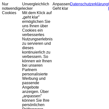
Nur
Unvergleichlich
Anpassen
Datenschutzerklärung
notwendige
lecker
Geht klar
Cookies
Mit dem Klick auf
„geht klar”
ermöglichen Sie
uns Ihnen über
Cookies ein
verbessertes
Nutzungserlebnis
zu servieren und
dieses
kontinuierlich zu
verbessern. So
können wir Ihnen
bei unseren
Partnern
personalisierte
Werbung und
passende
Angebote
anzeigen. Über
„anpassen”
können Sie Ihre
persönlichen