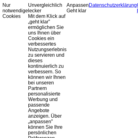
Nur
Unvergleichlich
Anpassen
Datenschutzerklärung
notwendige
lecker
Geht klar
Cookies
Mit dem Klick auf
„geht klar”
ermöglichen Sie
uns Ihnen über
Cookies ein
verbessertes
Nutzungserlebnis
zu servieren und
dieses
kontinuierlich zu
verbessern. So
können wir Ihnen
bei unseren
Partnern
personalisierte
Werbung und
passende
Angebote
anzeigen. Über
„anpassen”
können Sie Ihre
persönlichen