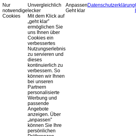
Nur
Unvergleichlich
Anpassen
Datenschutzerklärung
notwendige
lecker
Geht klar
Cookies
Mit dem Klick auf
„geht klar”
ermöglichen Sie
uns Ihnen über
Cookies ein
verbessertes
Nutzungserlebnis
zu servieren und
dieses
kontinuierlich zu
verbessern. So
können wir Ihnen
bei unseren
Partnern
personalisierte
Werbung und
passende
Angebote
anzeigen. Über
„anpassen”
können Sie Ihre
persönlichen