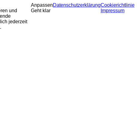
Anpassen
Datenschutzerklärung
Cookierichtlinie
eren und
Geht klar
Impressum
sende
ich jederzeit
.