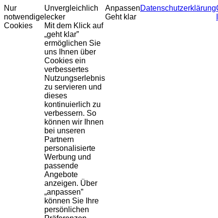
Nur
Unvergleichlich
Anpassen
Datenschutzerklärung
notwendige
lecker
Geht klar
Cookies
Mit dem Klick auf
„geht klar”
ermöglichen Sie
uns Ihnen über
Cookies ein
verbessertes
Nutzungserlebnis
zu servieren und
dieses
kontinuierlich zu
verbessern. So
können wir Ihnen
bei unseren
Partnern
personalisierte
Werbung und
passende
Angebote
anzeigen. Über
„anpassen”
können Sie Ihre
persönlichen