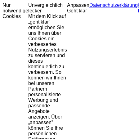
Nur
Unvergleichlich
Anpassen
Datenschutzerklärung
notwendige
lecker
Geht klar
Cookies
Mit dem Klick auf
„geht klar”
ermöglichen Sie
uns Ihnen über
Cookies ein
verbessertes
Nutzungserlebnis
zu servieren und
dieses
kontinuierlich zu
verbessern. So
können wir Ihnen
bei unseren
Partnern
personalisierte
Werbung und
passende
Angebote
anzeigen. Über
„anpassen”
können Sie Ihre
persönlichen