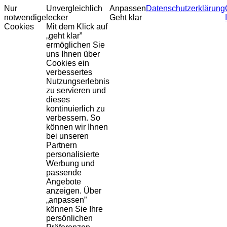
Nur
Unvergleichlich
Anpassen
Datenschutzerklärung
notwendige
lecker
Geht klar
Cookies
Mit dem Klick auf
„geht klar”
ermöglichen Sie
uns Ihnen über
Cookies ein
verbessertes
Nutzungserlebnis
zu servieren und
dieses
kontinuierlich zu
verbessern. So
können wir Ihnen
bei unseren
Partnern
personalisierte
Werbung und
passende
Angebote
anzeigen. Über
„anpassen”
können Sie Ihre
persönlichen