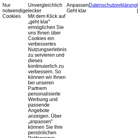
Nur
Unvergleichlich
Anpassen
Datenschutzerklärung
notwendige
lecker
Geht klar
Cookies
Mit dem Klick auf
„geht klar”
ermöglichen Sie
uns Ihnen über
Cookies ein
verbessertes
Nutzungserlebnis
zu servieren und
dieses
kontinuierlich zu
verbessern. So
können wir Ihnen
bei unseren
Partnern
personalisierte
Werbung und
passende
Angebote
anzeigen. Über
„anpassen”
können Sie Ihre
persönlichen