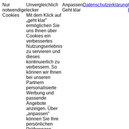
Nur
Unvergleichlich
Anpassen
Datenschutzerklärung
notwendige
lecker
Geht klar
Cookies
Mit dem Klick auf
„geht klar”
ermöglichen Sie
uns Ihnen über
Cookies ein
verbessertes
Nutzungserlebnis
zu servieren und
dieses
kontinuierlich zu
verbessern. So
können wir Ihnen
bei unseren
Partnern
personalisierte
Werbung und
passende
Angebote
anzeigen. Über
„anpassen”
können Sie Ihre
persönlichen