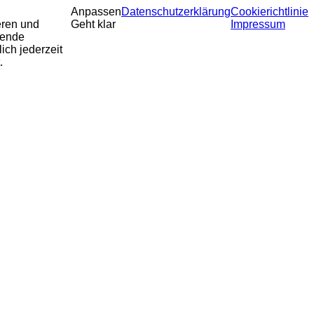
Anpassen
Datenschutzerklärung
Cookierichtlinie
eren und
Geht klar
Impressum
sende
ich jederzeit
.