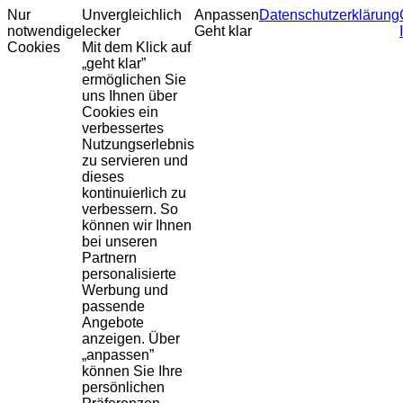
Nur
Unvergleichlich
Anpassen
Datenschutzerklärung
notwendige
lecker
Geht klar
Cookies
Mit dem Klick auf
„geht klar”
ermöglichen Sie
uns Ihnen über
Cookies ein
verbessertes
Nutzungserlebnis
zu servieren und
dieses
kontinuierlich zu
verbessern. So
können wir Ihnen
bei unseren
Partnern
personalisierte
Werbung und
passende
Angebote
anzeigen. Über
„anpassen”
können Sie Ihre
persönlichen