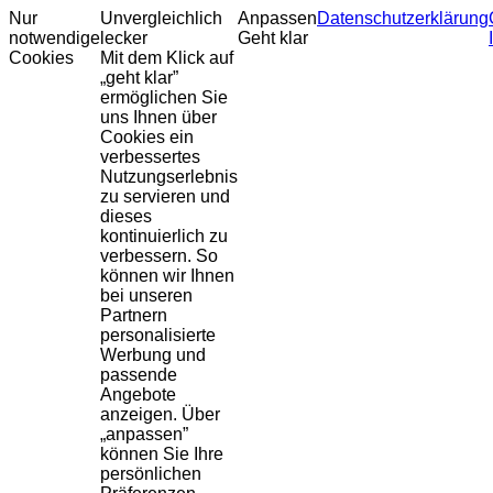
Nur
Unvergleichlich
Anpassen
Datenschutzerklärung
notwendige
lecker
Geht klar
Cookies
Mit dem Klick auf
„geht klar”
ermöglichen Sie
uns Ihnen über
Cookies ein
verbessertes
Nutzungserlebnis
zu servieren und
dieses
kontinuierlich zu
verbessern. So
können wir Ihnen
bei unseren
Partnern
personalisierte
Werbung und
passende
Angebote
anzeigen. Über
„anpassen”
können Sie Ihre
persönlichen