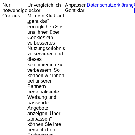
Nur
Unvergleichlich
Anpassen
Datenschutzerklärung
notwendige
lecker
Geht klar
Cookies
Mit dem Klick auf
„geht klar”
ermöglichen Sie
uns Ihnen über
Cookies ein
verbessertes
Nutzungserlebnis
zu servieren und
dieses
kontinuierlich zu
verbessern. So
können wir Ihnen
bei unseren
Partnern
personalisierte
Werbung und
passende
Angebote
anzeigen. Über
„anpassen”
können Sie Ihre
persönlichen