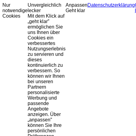
Nur
Unvergleichlich
Anpassen
Datenschutzerklärung
notwendige
lecker
Geht klar
Cookies
Mit dem Klick auf
„geht klar”
ermöglichen Sie
uns Ihnen über
Cookies ein
verbessertes
Nutzungserlebnis
zu servieren und
dieses
kontinuierlich zu
verbessern. So
können wir Ihnen
bei unseren
Partnern
personalisierte
Werbung und
passende
Angebote
anzeigen. Über
„anpassen”
können Sie Ihre
persönlichen