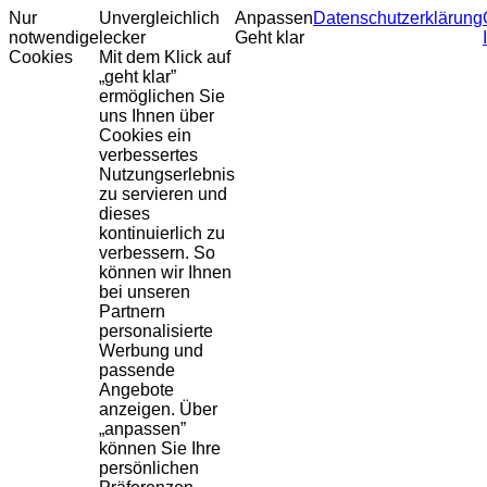
Nur
Unvergleichlich
Anpassen
Datenschutzerklärung
notwendige
lecker
Geht klar
Cookies
Mit dem Klick auf
„geht klar”
ermöglichen Sie
uns Ihnen über
Cookies ein
verbessertes
Nutzungserlebnis
zu servieren und
dieses
kontinuierlich zu
verbessern. So
können wir Ihnen
bei unseren
Partnern
personalisierte
Werbung und
passende
Angebote
anzeigen. Über
„anpassen”
können Sie Ihre
persönlichen