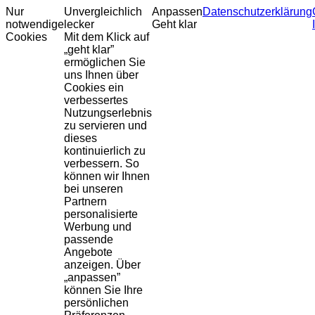
Nur
Unvergleichlich
Anpassen
Datenschutzerklärung
notwendige
lecker
Geht klar
Cookies
Mit dem Klick auf
„geht klar”
ermöglichen Sie
uns Ihnen über
Cookies ein
verbessertes
Nutzungserlebnis
zu servieren und
dieses
kontinuierlich zu
verbessern. So
können wir Ihnen
bei unseren
Partnern
personalisierte
Werbung und
passende
Angebote
anzeigen. Über
„anpassen”
können Sie Ihre
persönlichen