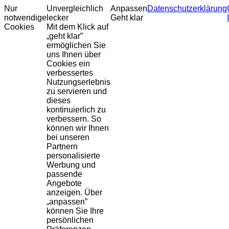
Nur
Unvergleichlich
Anpassen
Datenschutzerklärung
notwendige
lecker
Geht klar
Cookies
Mit dem Klick auf
„geht klar”
ermöglichen Sie
uns Ihnen über
Cookies ein
verbessertes
Nutzungserlebnis
zu servieren und
dieses
kontinuierlich zu
verbessern. So
können wir Ihnen
bei unseren
Partnern
personalisierte
Werbung und
passende
Angebote
anzeigen. Über
„anpassen”
können Sie Ihre
persönlichen