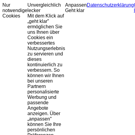
Nur
Unvergleichlich
Anpassen
Datenschutzerklärung
notwendige
lecker
Geht klar
Cookies
Mit dem Klick auf
„geht klar”
ermöglichen Sie
uns Ihnen über
Cookies ein
verbessertes
Nutzungserlebnis
zu servieren und
dieses
kontinuierlich zu
verbessern. So
können wir Ihnen
bei unseren
Partnern
personalisierte
Werbung und
passende
Angebote
anzeigen. Über
„anpassen”
können Sie Ihre
persönlichen