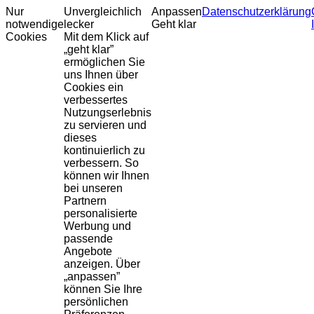
Nur
Unvergleichlich
Anpassen
Datenschutzerklärung
notwendige
lecker
Geht klar
Cookies
Mit dem Klick auf
„geht klar”
ermöglichen Sie
uns Ihnen über
Cookies ein
verbessertes
Nutzungserlebnis
zu servieren und
dieses
kontinuierlich zu
verbessern. So
können wir Ihnen
bei unseren
Partnern
personalisierte
Werbung und
passende
Angebote
anzeigen. Über
„anpassen”
können Sie Ihre
persönlichen