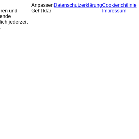
Anpassen
Datenschutzerklärung
Cookierichtlinie
eren und
Geht klar
Impressum
sende
ich jederzeit
.