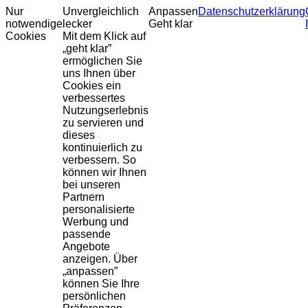
Nur
Unvergleichlich
Anpassen
Datenschutzerklärung
notwendige
lecker
Geht klar
Cookies
Mit dem Klick auf
„geht klar”
ermöglichen Sie
uns Ihnen über
Cookies ein
verbessertes
Nutzungserlebnis
zu servieren und
dieses
kontinuierlich zu
verbessern. So
können wir Ihnen
bei unseren
Partnern
personalisierte
Werbung und
passende
Angebote
anzeigen. Über
„anpassen”
können Sie Ihre
persönlichen