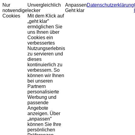
Nur
Unvergleichlich
Anpassen
Datenschutzerklärung
notwendige
lecker
Geht klar
Cookies
Mit dem Klick auf
„geht klar”
ermöglichen Sie
uns Ihnen über
Cookies ein
verbessertes
Nutzungserlebnis
zu servieren und
dieses
kontinuierlich zu
verbessern. So
können wir Ihnen
bei unseren
Partnern
personalisierte
Werbung und
passende
Angebote
anzeigen. Über
„anpassen”
können Sie Ihre
persönlichen