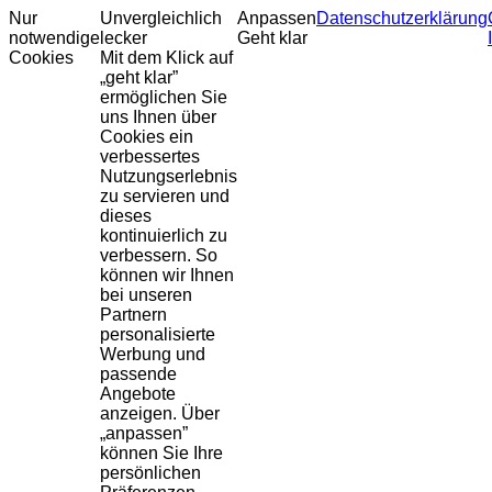
Nur
Unvergleichlich
Anpassen
Datenschutzerklärung
notwendige
lecker
Geht klar
Cookies
Mit dem Klick auf
„geht klar”
ermöglichen Sie
uns Ihnen über
Cookies ein
verbessertes
Nutzungserlebnis
zu servieren und
dieses
kontinuierlich zu
verbessern. So
können wir Ihnen
bei unseren
Partnern
personalisierte
Werbung und
passende
Angebote
anzeigen. Über
„anpassen”
können Sie Ihre
persönlichen