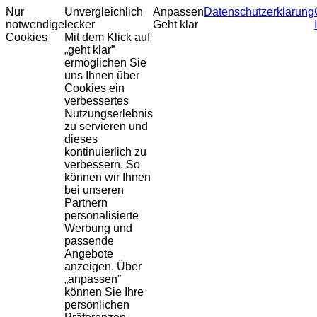
Nur
Unvergleichlich
Anpassen
Datenschutzerklärung
notwendige
lecker
Geht klar
Cookies
Mit dem Klick auf
„geht klar”
ermöglichen Sie
uns Ihnen über
Cookies ein
verbessertes
Nutzungserlebnis
zu servieren und
dieses
kontinuierlich zu
verbessern. So
können wir Ihnen
bei unseren
Partnern
personalisierte
Werbung und
passende
Angebote
anzeigen. Über
„anpassen”
können Sie Ihre
persönlichen