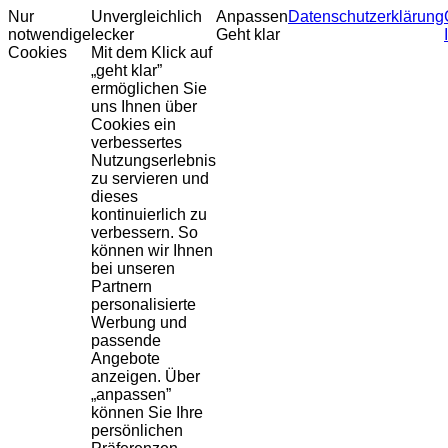
Nur
Unvergleichlich
Anpassen
Datenschutzerklärung
notwendige
lecker
Geht klar
Cookies
Mit dem Klick auf
„geht klar”
ermöglichen Sie
uns Ihnen über
Cookies ein
verbessertes
Nutzungserlebnis
zu servieren und
dieses
kontinuierlich zu
verbessern. So
können wir Ihnen
bei unseren
Partnern
personalisierte
Werbung und
passende
Angebote
anzeigen. Über
„anpassen”
können Sie Ihre
persönlichen