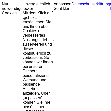
Nur
Unvergleichlich
Anpassen
Datenschutzerklärung
notwendige
lecker
Geht klar
Cookies
Mit dem Klick auf
„geht klar”
ermöglichen Sie
uns Ihnen über
Cookies ein
verbessertes
Nutzungserlebnis
zu servieren und
dieses
kontinuierlich zu
verbessern. So
können wir Ihnen
bei unseren
Partnern
personalisierte
Werbung und
passende
Angebote
anzeigen. Über
„anpassen”
können Sie Ihre
persönlichen